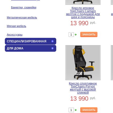
Банкетки, скамейки
Кресло игровое
TopChairs Camaro
желтое с подушкой для
к
шеи и поясницы
Металлическая мебель
13 990
руб.
Мягкая мебель
Аксессуары
ЗАКАЗАТЬ
СПЕЦИАЛИЗИРОВАННАЯ
ДЛЯ ДОМА
Кресло спортивное
TopChairs Рэтчэт
желтый с высокой
спинкой
13 990
руб.
ЗАКАЗАТЬ