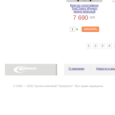
Кресло спортивное
TopChairs Wyvern
черно-красный
7 690
руб.
ЗАКАЗАТЬ
1
2
3
4
О компании
Новости и акц
© 2009 — 2026, Группа компаний “Приоритет”. Все права защищены.